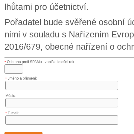
lhůtami pro účetnictví.
Pořadatel bude svěřené osobní úd
nimi v souladu s Nařízením Evro
2016/679, obecné nařízení o och
Ochrana proti SPAMu - zapište letošní rok:
*
Jméno a příjmení:
*
Město:
E-mail:
*