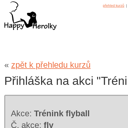
přehled kurzů
| 
«
zpět k přehledu kurzů
Přihláška na akci "Trénin
Akce:
Trénink flyball
Č. akce:
fly