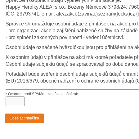
Správcem osobních údajů vyplněných v přihlášce je:
Happy Herolky ALEA, s.r.o., Boženy Němcové 3798/24, 7960
IČO: 23793741, email: alea.akce(zavinac)seznam(tecka)cz (d
Správce shromažďuje osobní údaje z přihlášek na akce pro ty
- pro organizaci akce a zajištění nabízené služby na základě
- pro splnění zákonných povinností - vedení účetnictví.
Osobní údaje označené hvězdičkou jsou pro přihlášení na ak
K osobním údajů v přihlášce na akci má kromě pořadatele pří
Osobní údaje subjektu údajů se zpracovávají po dobu danou 
Pořadatel bude svěřené osobní údaje subjektů údajů chránit
(EU) 2016/679, obecné nařízení o ochraně osobních údajů 
Ochrana proti SPAMu - zapište letošní rok:
*