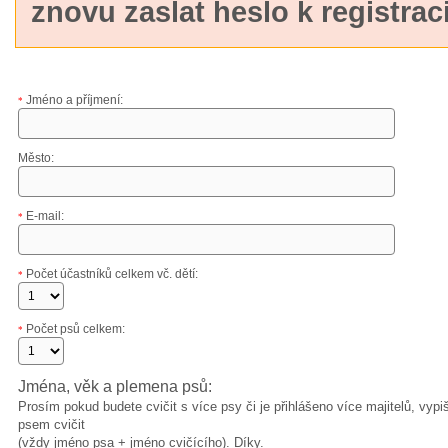
znovu zaslat heslo k registraci
Jméno a příjmení:
*
Město:
E-mail:
*
Počet účastníků celkem vč. dětí:
*
Počet psů celkem:
*
Jména, věk a plemena psů:
Prosím pokud budete cvičit s více psy či je přihlášeno více majitelů, vy
psem cvičit
(vždy jméno psa + jméno cvičícího). Díky.