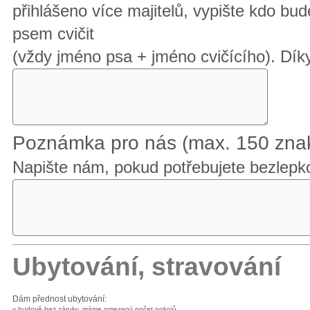
přihlášeno více majitelů, vypište kdo bu
psem cvičit
(vždy jméno psa + jméno cvičícího). Díky
Poznámka pro nás (max. 150 zna
Napište nám, pokud potřebujete bezlepk
Ubytování, stravování
Dám přednost ubytování:
v budově bez záruky, máme omezený počet pokojů